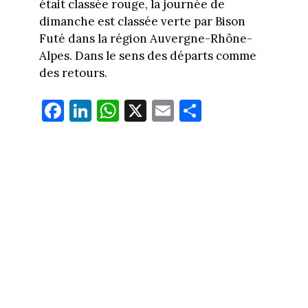
était classée rouge, la journée de
dimanche est classée verte par Bison
Futé dans la région Auvergne-Rhône-
Alpes. Dans le sens des départs comme
des retours.
Fa
Li
W
X
E
Pa
ce
nk
ha
m
rt
bo
ed
ts
ail
ag
ok
In
Ap
er
p