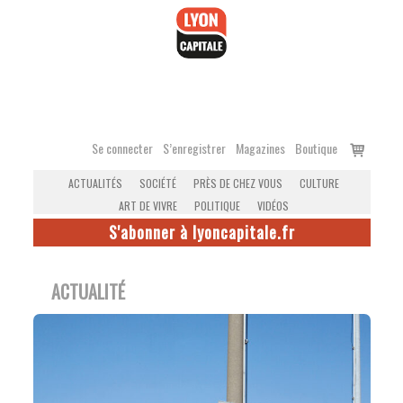
Accéder
au
contenu
Voir
Se connecter
S’enregistrer
Magazines
Boutique
le
ACTUALITÉS
SOCIÉTÉ
PRÈS DE CHEZ VOUS
CULTURE
panier
ART DE VIVRE
POLITIQUE
VIDÉOS
S'abonner à lyoncapitale.fr
ACTUALITÉ