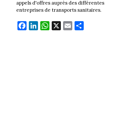
appels d'offres auprès des différentes
entreprises de transports sanitaires.
Fa
Li
W
X
E
Pa
ce
nk
ha
m
rt
bo
ed
ts
ail
ag
ok
In
Ap
er
p