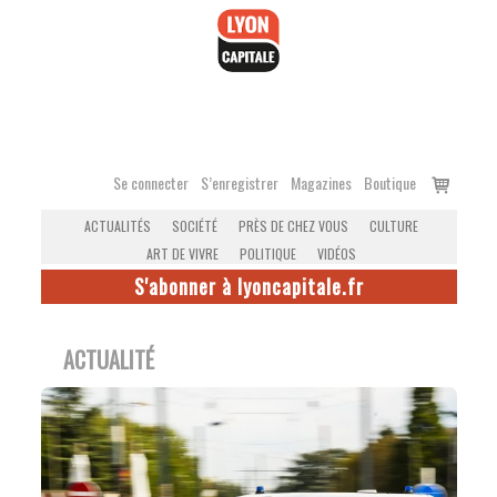
Accéder
au
contenu
Voir
Se connecter
S’enregistrer
Magazines
Boutique
le
ACTUALITÉS
SOCIÉTÉ
PRÈS DE CHEZ VOUS
CULTURE
panier
ART DE VIVRE
POLITIQUE
VIDÉOS
S'abonner à lyoncapitale.fr
ACTUALITÉ