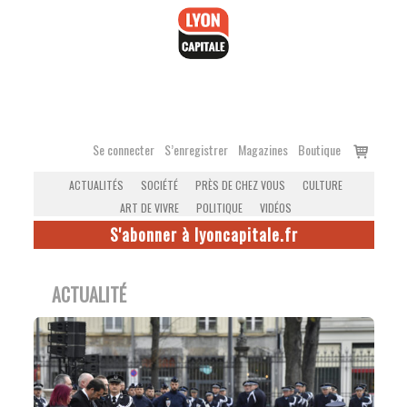
Accéder
au
contenu
Voir
Se connecter
S’enregistrer
Magazines
Boutique
le
ACTUALITÉS
SOCIÉTÉ
PRÈS DE CHEZ VOUS
CULTURE
panier
ART DE VIVRE
POLITIQUE
VIDÉOS
S'abonner à lyoncapitale.fr
ACTUALITÉ