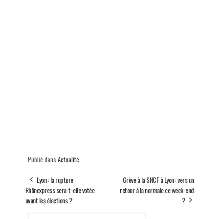
Publié dans
Actualité
Lyon : la rupture
Grève à la SNCF à Lyon : vers un
Rhônexpress sera-t-elle votée
retour à la normale ce week-end
avant les élections ?
?