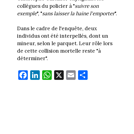
collègues du policier à "
suivre son
exemple
", "
sans laisser la haine l'emporter
".
Dans le cadre de l'enquête, deux
individus ont été interpellés, dont un
mineur, selon le parquet. Leur rôle lors
de cette collision mortelle reste "à
déterminer".
Fa
Li
W
X
E
Pa
ce
nk
ha
m
rt
bo
ed
ts
ail
ag
ok
In
Ap
er
p