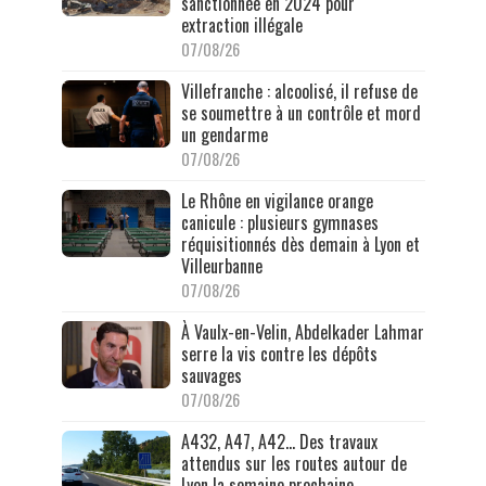
sanctionnée en 2024 pour
extraction illégale
07/08/26
Villefranche : alcoolisé, il refuse de
se soumettre à un contrôle et mord
un gendarme
07/08/26
Le Rhône en vigilance orange
canicule : plusieurs gymnases
réquisitionnés dès demain à Lyon et
Villeurbanne
07/08/26
À Vaulx-en-Velin, Abdelkader Lahmar
serre la vis contre les dépôts
sauvages
07/08/26
A432, A47, A42… Des travaux
attendus sur les routes autour de
Lyon la semaine prochaine