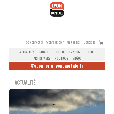
Accéder
au
contenu
Voir
Se connecter
S’enregistrer
Magazines
Boutique
le
ACTUALITÉS
SOCIÉTÉ
PRÈS DE CHEZ VOUS
CULTURE
panier
ART DE VIVRE
POLITIQUE
VIDÉOS
S'abonner à lyoncapitale.fr
ACTUALITÉ