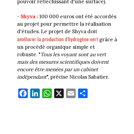
pouvoir réfléchissant d'une surface).
-
Shyva :
100 000 euros ont été accordés
au projet pour permettre la réalisation
d'études. Le projet de Shyva doit
améliorer la production d’hydrogène vert
grâce à
un procédé organique simple et
robuste.
"
T
ous les voyant sont au vert
mais des mesures scientifiques doivent
encore être menées par un cabinet
indépendant
", précise Nicolas Sabatier.
Fa
Li
W
X
E
Pa
ce
nk
ha
m
rt
bo
ed
ts
ail
ag
ok
In
Ap
er
p