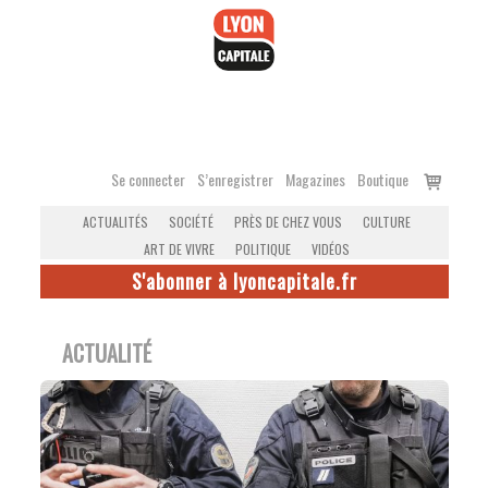
Accéder
au
contenu
Voir
Se connecter
S’enregistrer
Magazines
Boutique
le
ACTUALITÉS
SOCIÉTÉ
PRÈS DE CHEZ VOUS
CULTURE
panier
ART DE VIVRE
POLITIQUE
VIDÉOS
S'abonner à lyoncapitale.fr
ACTUALITÉ