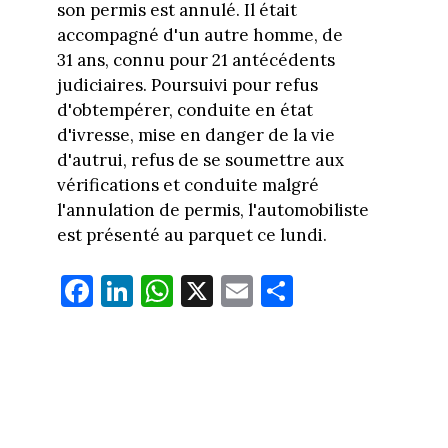
son permis est annulé. Il était
accompagné d'un autre homme, de
31 ans, connu pour 21 antécédents
judiciaires. Poursuivi pour refus
d'obtempérer, conduite en état
d'ivresse, mise en danger de la vie
d'autrui, refus de se soumettre aux
vérifications et conduite malgré
l'annulation de permis, l'automobiliste
est présenté au parquet ce lundi.
Fa
Li
W
X
E
Pa
ce
nk
ha
m
rt
bo
ed
ts
ail
ag
ok
In
Ap
er
p