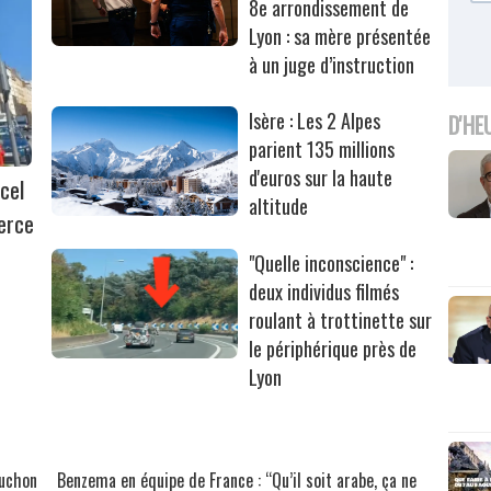
8e arrondissement de
Lyon : sa mère présentée
à un juge d’instruction
Isère : Les 2 Alpes
D'HE
parient 135 millions
d'euros sur la haute
cel
altitude
erce
"Quelle inconscience" :
deux individus filmés
roulant à trottinette sur
le périphérique près de
Lyon
ouchon
Benzema en équipe de France : “Qu’il soit arabe, ça ne