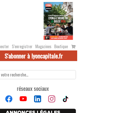
Voir
necter
S’enregistrer
Magazines
Boutique
le
S'abonner à lyoncapitale.fr
panier
réseaux sociaux