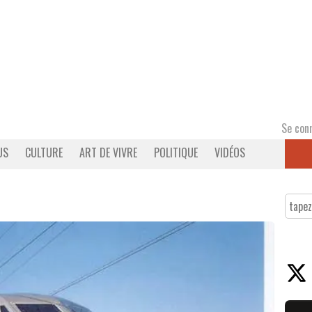
Se con
US
CULTURE
ART DE VIVRE
POLITIQUE
VIDÉOS