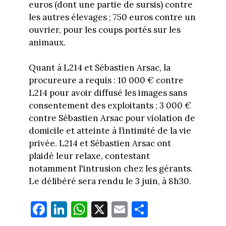
euros (dont une partie de sursis) contre
les autres élevages ; 750 euros contre un
ouvrier, pour les coups portés sur les
animaux.
Quant à L214 et Sébastien Arsac, la
procureure a requis : 10 000 € contre
L214 pour avoir diffusé les images sans
consentement des exploitants ; 3 000 €
contre Sébastien Arsac pour violation de
domicile et atteinte à l’intimité de la vie
privée. L214 et Sébastien Arsac ont
plaidé leur relaxe, contestant
notamment l'intrusion chez les gérants.
Le délibéré sera rendu le 3 juin, à 8h30.
Fa
Li
W
X
E
Pa
ce
nk
ha
m
rt