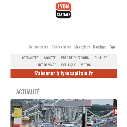
Accéder
au
contenu
Voir
Se connecter
S’enregistrer
Magazines
Boutique
le
ACTUALITÉS
SOCIÉTÉ
PRÈS DE CHEZ VOUS
CULTURE
panier
ART DE VIVRE
POLITIQUE
VIDÉOS
S'abonner à lyoncapitale.fr
ACTUALITÉ