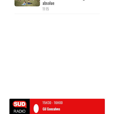
absolue
11:15
15H30
-
16H00
Gil Goncalves