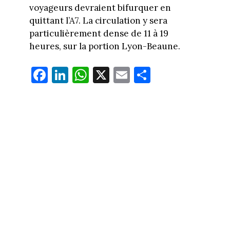
voyageurs devraient bifurquer en
quittant l’A7. La circulation y sera
particulièrement dense de 11 à 19
heures, sur la portion Lyon-Beaune.
Fa
Li
W
X
E
Pa
ce
nk
ha
m
rt
bo
ed
ts
ail
ag
ok
In
Ap
er
p