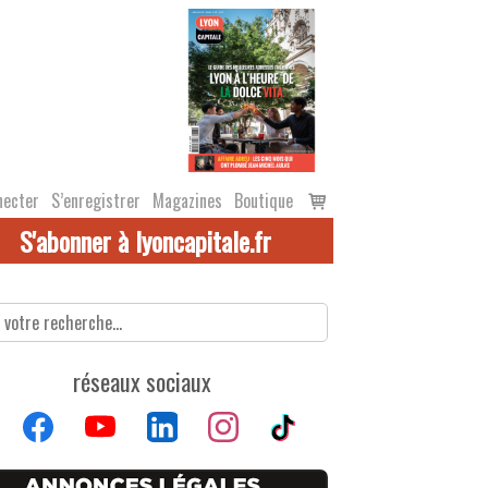
Voir
necter
S’enregistrer
Magazines
Boutique
le
S'abonner à lyoncapitale.fr
panier
réseaux sociaux