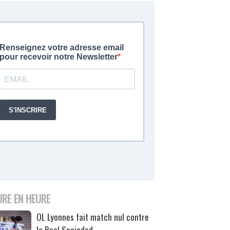
URE EN HEURE
OL Lyonnes fait match nul contre
la Real Sociedad