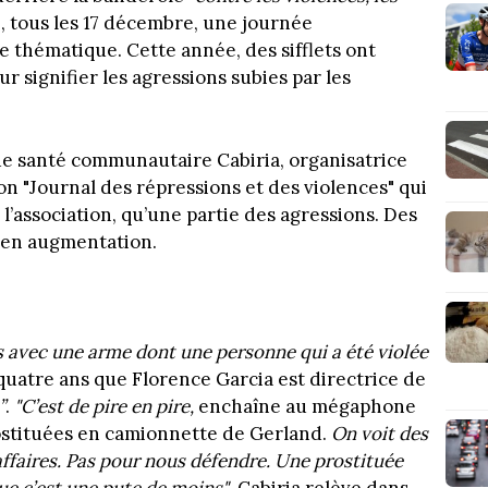
, tous les 17 décembre, une journée
e thématique. Cette année, des sifflets ont
r signifier les agressions subies par les
e santé communautaire Cabiria, organisatrice
on "Journal des répressions et des violences" qui
l’association, qu’une partie des agressions. Des
, en augmentation.
ions avec une arme dont une personne qui a été violée
quatre ans que Florence Garcia est directrice de
”
.
"C’est de pire en pire,
enchaîne au mégaphone
rostituées en camionnette de Gerland.
On voit des
 affaires. Pas pour nous défendre. Une prostituée
que c’est une pute de moins"
. Cabiria relève dans