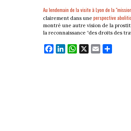
Au lendemain de la visite à Lyon de la "mission
perspective aboliti
clairement dans une
montré une autre vision de la prosti
la reconnaissance “des droits des tra
Fa
Li
W
X
E
Pa
ce
nk
ha
m
rt
bo
ed
ts
ail
ag
ok
In
Ap
er
p