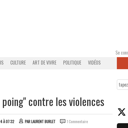
Se con
US
CULTURE
ART DE VIVRE
POLITIQUE
VIDÉOS
 poing" contre les violences
24 À 07:32
PAR
LAURENT BURLET
1 Commentaire