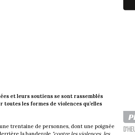
uées et leurs soutiens se sont rassemblés
r toutes les formes de violences qu’elles
le, une trentaine de personnes, dont une poignée
D'HE
derrière la banderole
"contre les violences, les