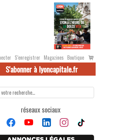
Voir
necter
S’enregistrer
Magazines
Boutique
le
S'abonner à lyoncapitale.fr
panier
réseaux sociaux