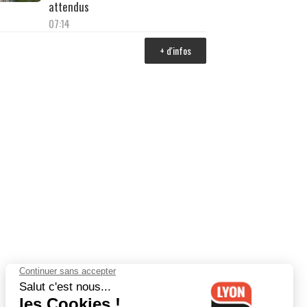
attendus
07:14
+ d'infos