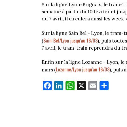
Sur la ligne Lyon-Brignais, le tram-
semaine à partir du 10 février et jusqu
du 7 avril, il circulera aussi les week
Sur la ligne Sain Bel - Lyon, le tram
Sain-Bel/Lyon jusqu'au 16/03
(
), puis toute
7 avril, le tram-train reprendra du t
Enfin sur la ligne Lozanne - Lyon, le
Lozanne/Lyon jusqu'au 16/03
mars (
), puis 
Fa
Li
W
X
E
Pa
ce
nk
ha
m
rt
bo
ed
ts
ail
ag
ok
In
Ap
er
p