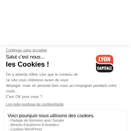
Contactez-nous
-
Mentions légales
-
CGV
-
Politique de
confidentialité
-
Gestion des cookies
-
Lyon Capitale TV
-
Archives