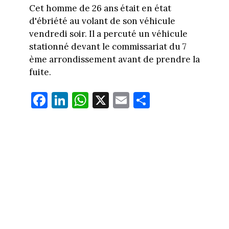
Cet homme de 26 ans était en état
d'ébriété au volant de son véhicule
vendredi soir. Il a percuté un véhicule
stationné devant le commissariat du 7
ème arrondissement avant de prendre la
fuite.
Fa
Li
W
X
E
Pa
ce
nk
ha
m
rt
bo
ed
ts
ail
ag
ok
In
Ap
er
p