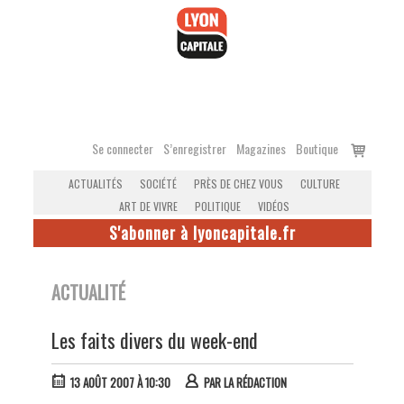
Accéder
au
contenu
Voir
Se connecter
S’enregistrer
Magazines
Boutique
le
ACTUALITÉS
SOCIÉTÉ
PRÈS DE CHEZ VOUS
CULTURE
panier
ART DE VIVRE
POLITIQUE
VIDÉOS
S'abonner à lyoncapitale.fr
ACTUALITÉ
Les faits divers du week-end
13 AOÛT 2007 À 10:30
PAR
LA RÉDACTION