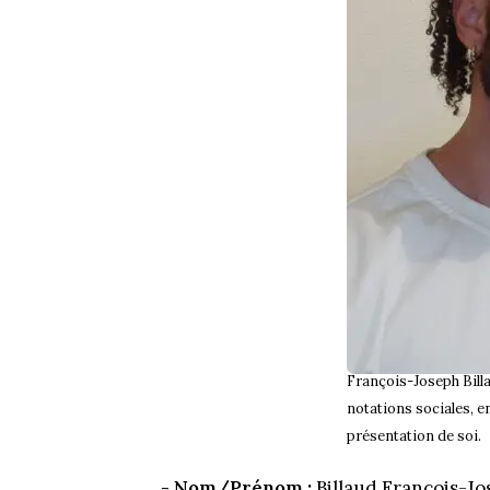
François-Joseph Billa
notations sociales, e
présentation de soi.
- Nom/Prénom :
Billaud François-J