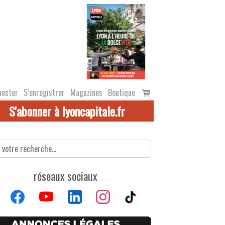
Voir
necter
S’enregistrer
Magazines
Boutique
le
S'abonner à lyoncapitale.fr
panier
réseaux sociaux