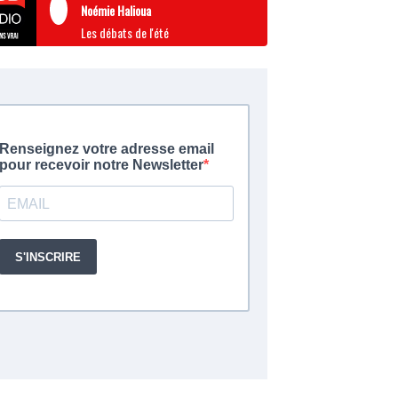
Noémie Halioua
Les débats de l'été