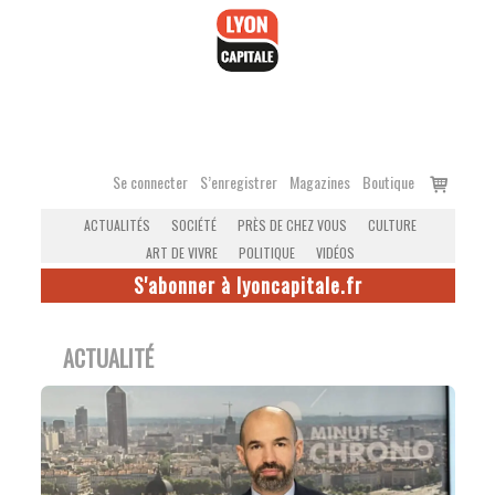
Accéder
au
contenu
Voir
Se connecter
S’enregistrer
Magazines
Boutique
le
ACTUALITÉS
SOCIÉTÉ
PRÈS DE CHEZ VOUS
CULTURE
panier
ART DE VIVRE
POLITIQUE
VIDÉOS
S'abonner à lyoncapitale.fr
ACTUALITÉ