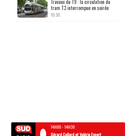
Travaux du T9 : la circulation du
tram T3 interrompue en soirée
10:30
14H00
-
14H30
Gérard Collard et Valérie Expert