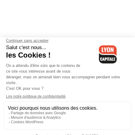
Contactez-nous
-
Mentions légales
-
CGV
-
Politique de
confidentialité
-
Gestion des cookies
-
Lyon Capitale TV
-
Archives
Lyon Capitale
Lyon Capitale - 51 avenue Maréchal Foch - CS 40091 - 69456 Lyon