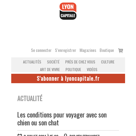
Accéder
au
contenu
Voir
Se connecter
S’enregistrer
Magazines
Boutique
le
ACTUALITÉS
SOCIÉTÉ
PRÈS DE CHEZ VOUS
CULTURE
panier
ART DE VIVRE
POLITIQUE
VIDÉOS
S'abonner à lyoncapitale.fr
ACTUALITÉ
Les conditions pour voyager avec son
chien ou son chat