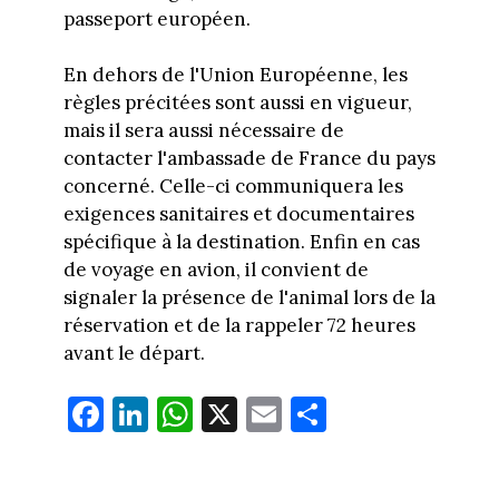
passeport européen.
En dehors de l'Union Européenne, les
règles précitées sont aussi en vigueur,
mais il sera aussi nécessaire de
contacter l'ambassade de France du pays
concerné. Celle-ci communiquera les
exigences sanitaires et documentaires
spécifique à la destination. Enfin en cas
de voyage en avion, il convient de
signaler la présence de l'animal lors de la
réservation et de la rappeler 72 heures
avant le départ.
Fa
Li
W
X
E
Pa
ce
nk
ha
m
rt
bo
ed
ts
ail
ag