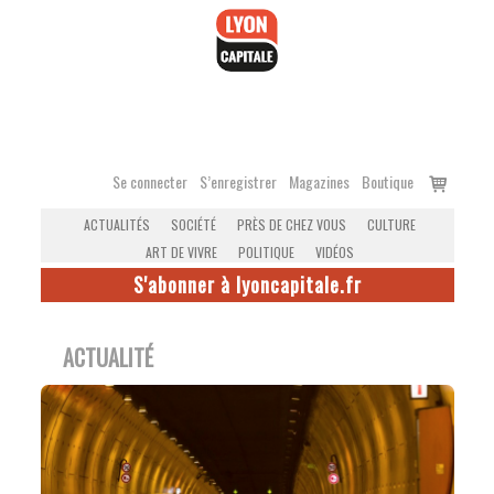
Accéder
au
contenu
Voir
Se connecter
S’enregistrer
Magazines
Boutique
le
ACTUALITÉS
SOCIÉTÉ
PRÈS DE CHEZ VOUS
CULTURE
panier
ART DE VIVRE
POLITIQUE
VIDÉOS
S'abonner à lyoncapitale.fr
ACTUALITÉ