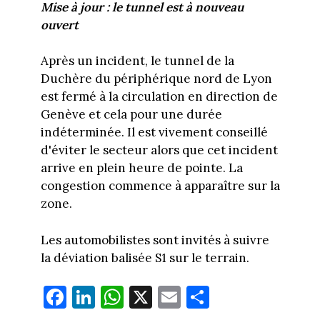
Mise à jour : le tunnel est à nouveau
ouvert
Après un incident, le tunnel de la
Duchère du périphérique nord de Lyon
est fermé à la circulation en direction de
Genève et cela pour une durée
indéterminée. Il est vivement conseillé
d'éviter le secteur alors que cet incident
arrive en plein heure de pointe. La
congestion commence à apparaître sur la
zone.
Les automobilistes sont invités à suivre
la déviation balisée S1 sur le terrain.
Fa
Li
W
X
E
Pa
ce
nk
ha
m
rt