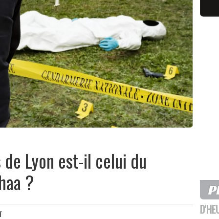
de Lyon est-il celui du
lhaa ?
D'HE
T