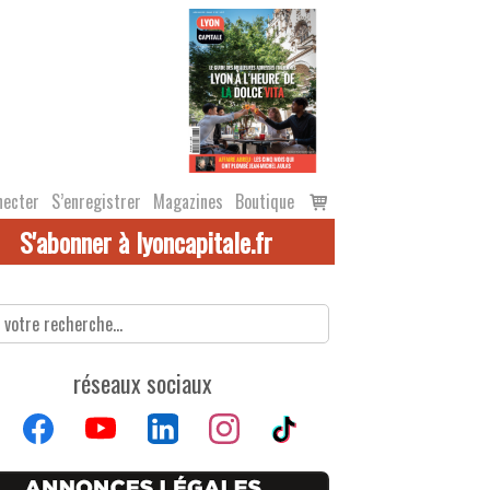
Voir
necter
S’enregistrer
Magazines
Boutique
le
S'abonner à lyoncapitale.fr
panier
réseaux sociaux