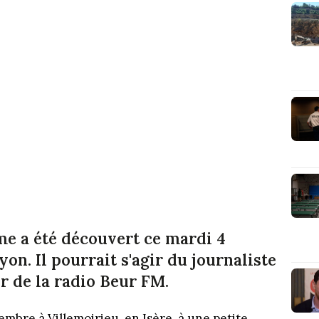
me a été découvert ce mardi 4
on. Il pourrait s'agir du journaliste
r de la radio Beur FM.
bre à Villemoirieu, en Isère, à une petite