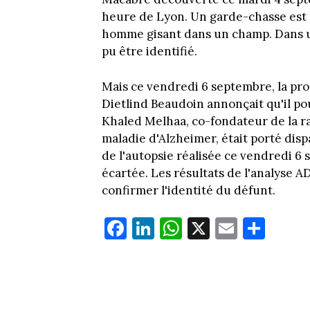
heure de Lyon. Un garde-chasse est 
homme gisant dans un champ. Dans un
pu être identifié.
Mais ce vendredi 6 septembre, la pr
Dietlind Beaudoin annonçait qu'il pou
Khaled Melhaa, co-fondateur de la rad
maladie d'Alzheimer, était porté dispar
de l'autopsie réalisée ce vendredi 6 
écartée. Les résultats de l'analyse 
confirmer l'identité du défunt.
Fa
Li
W
X
E
Pa
ce
nk
ha
m
rt
bo
ed
ts
ail
ag
ok
In
Ap
er