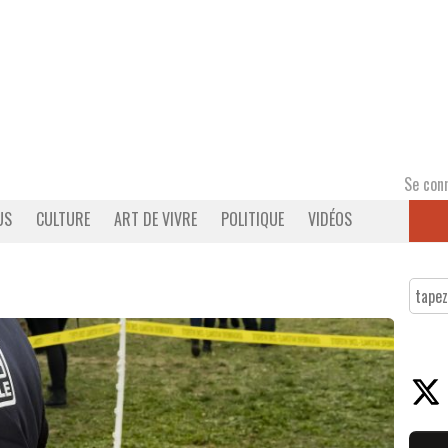
Se con
US
CULTURE
ART DE VIVRE
POLITIQUE
VIDÉOS