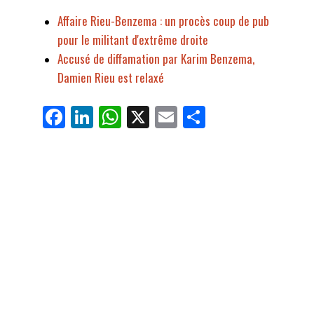
Affaire Rieu-Benzema : un procès coup de pub
pour le militant d'extrême droite
Accusé de diffamation par Karim Benzema,
Damien Rieu est relaxé
Fa
Li
W
X
E
Pa
ce
nk
ha
m
rt
bo
ed
ts
ail
ag
ok
In
Ap
er
p