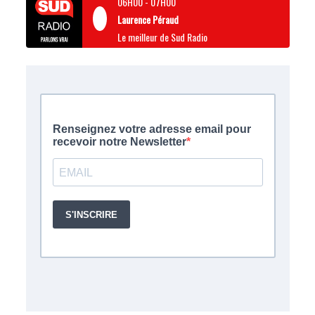
06H00
-
07H00
Laurence Péraud
Le meilleur de Sud Radio