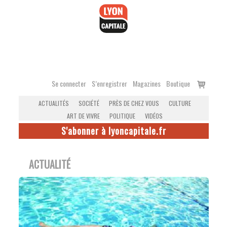
Accéder
au
contenu
Voir
Se connecter
S’enregistrer
Magazines
Boutique
le
ACTUALITÉS
SOCIÉTÉ
PRÈS DE CHEZ VOUS
CULTURE
panier
ART DE VIVRE
POLITIQUE
VIDÉOS
S'abonner à lyoncapitale.fr
ACTUALITÉ