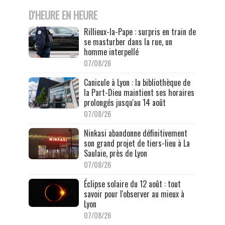
D'HEURE EN HEURE
Rillieux-la-Pape : surpris en train de
se masturber dans la rue, un
homme interpellé
07/08/26
Canicule à Lyon : la bibliothèque de
la Part-Dieu maintient ses horaires
prolongés jusqu'au 14 août
07/08/26
Ninkasi abandonne définitivement
son grand projet de tiers-lieu à La
Saulaie, près de Lyon
07/08/26
Éclipse solaire du 12 août : tout
savoir pour l'observer au mieux à
Lyon
07/08/26