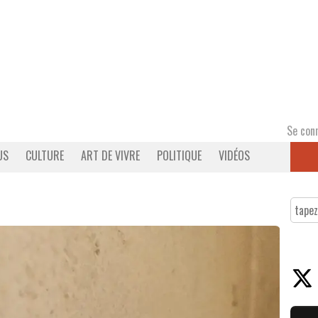
Se con
US
CULTURE
ART DE VIVRE
POLITIQUE
VIDÉOS