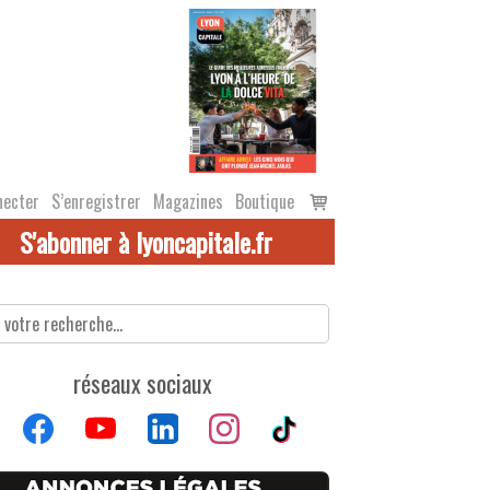
Voir
necter
S’enregistrer
Magazines
Boutique
le
S'abonner à lyoncapitale.fr
panier
réseaux sociaux