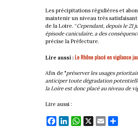
Les précipitations régulières et abo
maintenir un niveau très satisfaisan
de la Loire. “
Cependant, depuis le 21 ju
épisode caniculaire, a des conséquenc
précise la Préfecture.
Le Rhône placé en vigilance ja
Lire aussi :
Afin de "
préserver les usages prioritai
anticiper toute dégradation potentiell
la Loire est donc placé au niveau de vi
Lire aussi :
Fa
Li
W
X
E
Pa
ce
nk
ha
m
rt