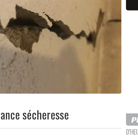
ilance sécheresse
D'HE