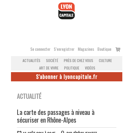
Accéder
au
contenu
Voir
Se connecter
S’enregistrer
Magazines
Boutique
le
ACTUALITÉS
SOCIÉTÉ
PRÈS DE CHEZ VOUS
CULTURE
panier
ART DE VIVRE
POLITIQUE
VIDÉOS
S'abonner à lyoncapitale.fr
ACTUALITÉ
La carte des passages à niveau à
sécuriser en Rhône-Alpes