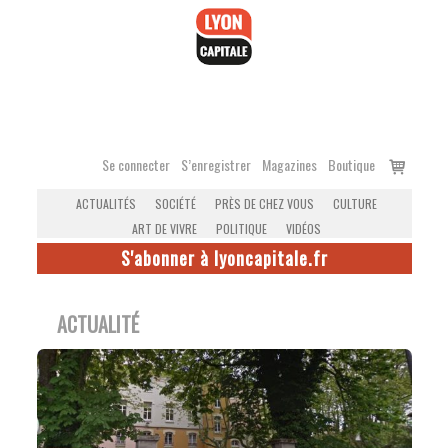
Accéder
au
contenu
Voir
Se connecter
S’enregistrer
Magazines
Boutique
le
ACTUALITÉS
SOCIÉTÉ
PRÈS DE CHEZ VOUS
CULTURE
panier
ART DE VIVRE
POLITIQUE
VIDÉOS
S'abonner à lyoncapitale.fr
ACTUALITÉ