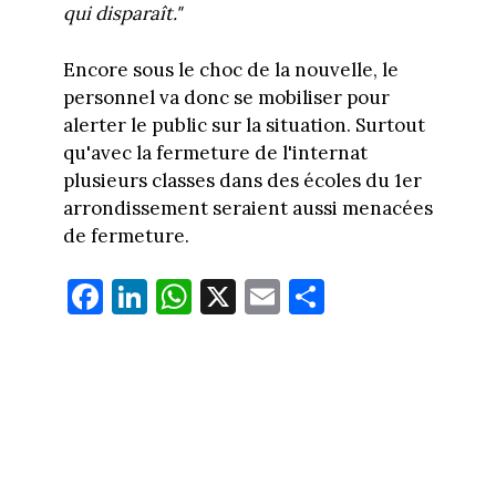
qui disparaît."
Encore sous le choc de la nouvelle, le
personnel va donc se mobiliser pour
alerter le public sur la situation. Surtout
qu'avec la fermeture de l'internat
plusieurs classes dans des écoles du 1er
arrondissement seraient aussi menacées
de fermeture.
Fa
Li
W
X
E
Pa
ce
nk
ha
m
rt
bo
ed
ts
ail
ag
ok
In
Ap
er
p