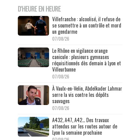
D'HEURE EN HEURE
Villefranche : alcoolisé, il refuse de
se soumettre à un contrôle et mord
un gendarme
07/08/26
Le Rhône en vigilance orange
canicule : plusieurs gymnases
réquisitionnés dès demain à Lyon et
Villeurbanne
07/08/26
À Vaulx-en-Velin, Abdelkader Lahmar
serre la vis contre les dépôts
sauvages
07/08/26
A432, A47, A42… Des travaux
attendus sur les routes autour de
Lyon la semaine prochaine
07/08/26