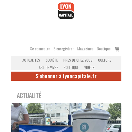
Accéder
au
contenu
Voir
Se connecter
S’enregistrer
Magazines
Boutique
le
ACTUALITÉS
SOCIÉTÉ
PRÈS DE CHEZ VOUS
CULTURE
panier
ART DE VIVRE
POLITIQUE
VIDÉOS
S'abonner à lyoncapitale.fr
ACTUALITÉ