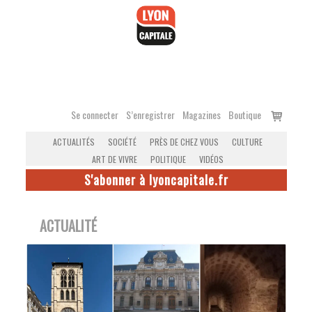
Accéder
au
contenu
Voir
Se connecter
S’enregistrer
Magazines
Boutique
le
ACTUALITÉS
SOCIÉTÉ
PRÈS DE CHEZ VOUS
CULTURE
panier
ART DE VIVRE
POLITIQUE
VIDÉOS
S'abonner à lyoncapitale.fr
ACTUALITÉ