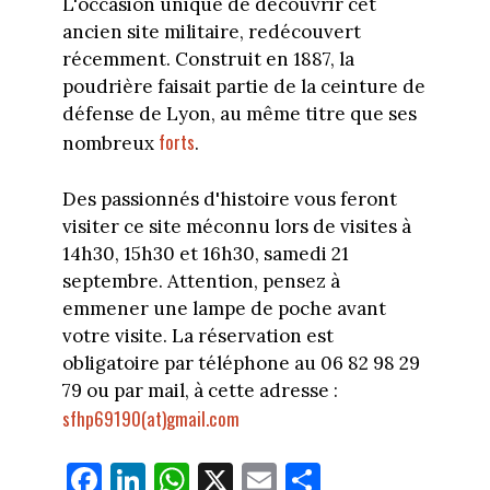
L'occasion unique de découvrir cet
ancien site militaire, redécouvert
récemment. Construit en 1887, la
poudrière faisait partie de la ceinture de
défense de Lyon, au même titre que ses
forts
nombreux
.
Des passionnés d'histoire vous feront
visiter ce site méconnu lors de visites à
14h30, 15h30 et 16h30, samedi 21
septembre. Attention, pensez à
emmener une lampe de poche avant
votre visite. La réservation est
obligatoire par téléphone au 06 82 98 29
79 ou par mail, à cette adresse :
sfhp69190(at)gmail.com
Fa
Li
W
X
E
Pa