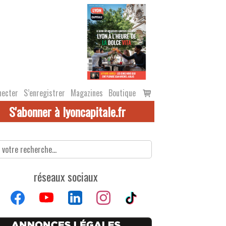
Voir
necter
S’enregistrer
Magazines
Boutique
le
S'abonner à lyoncapitale.fr
panier
réseaux sociaux