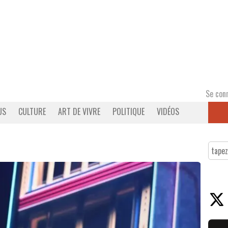
Se con
US
CULTURE
ART DE VIVRE
POLITIQUE
VIDÉOS