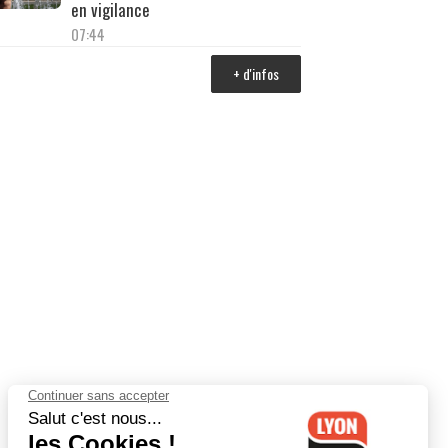
en vigilance
07:44
+ d'infos