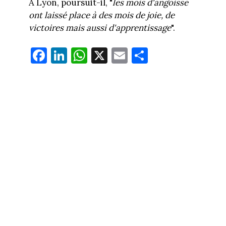
A Lyon, poursuit-il, "
les mois d'angoisse
ont laissé place à des mois de joie, de
victoires mais aussi d'apprentissage
".
Fa
Li
W
X
E
Pa
ce
nk
ha
m
rt
bo
ed
ts
ail
ag
ok
In
Ap
er
p