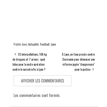
Publié dans
Actualité
,
Football
,
Lyon
93 interpellations, 106 kg
À Lyon, un faux procès contre
de drogues et 7 armes : quel
Darmanin pour dénoncer une
bilan pour la vaste opération
réforme jugée "dangereuse"
contre le narcotrafic à Lyon ?
pour la justice
AFFICHER LES COMMENTAIRES
Les commentaires sont fermés