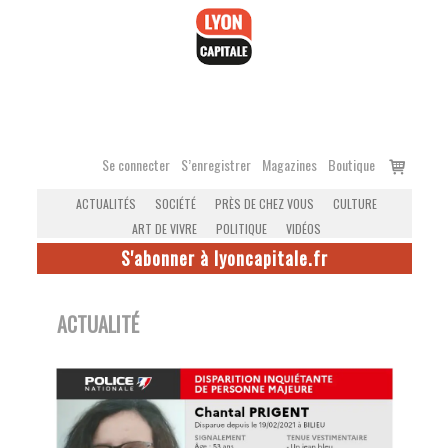
Accéder
au
contenu
Voir
Se connecter
S’enregistrer
Magazines
Boutique
le
ACTUALITÉS
SOCIÉTÉ
PRÈS DE CHEZ VOUS
CULTURE
panier
ART DE VIVRE
POLITIQUE
VIDÉOS
S'abonner à lyoncapitale.fr
ACTUALITÉ