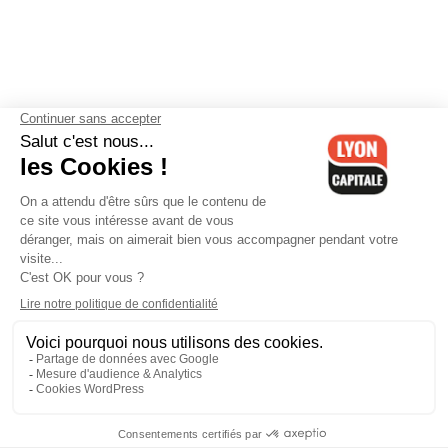
Contactez-nous
-
Mentions légales
-
CGV
-
Politique de
confidentialité
-
Gestion des cookies
-
Lyon Capitale TV
-
Archives
Lyon Capitale
Lyon Capitale - 51 avenue Maréchal Foch - CS 40091 - 69456 Lyon
Cedex 06