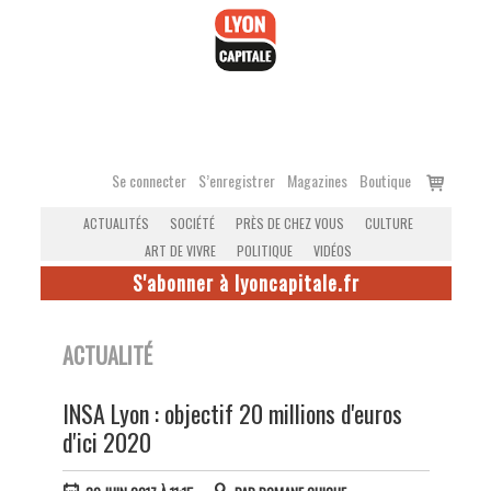
Accéder
au
contenu
Voir
Se connecter
S’enregistrer
Magazines
Boutique
le
ACTUALITÉS
SOCIÉTÉ
PRÈS DE CHEZ VOUS
CULTURE
panier
ART DE VIVRE
POLITIQUE
VIDÉOS
S'abonner à lyoncapitale.fr
ACTUALITÉ
INSA Lyon : objectif 20 millions d'euros
d'ici 2020