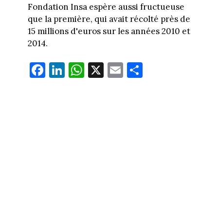
Fondation Insa espère aussi fructueuse
que la première, qui avait récolté près de
15 millions d'euros sur les années 2010 et
2014.
Fa
Li
W
X
E
Pa
ce
nk
ha
m
rt
bo
ed
ts
ail
ag
ok
In
Ap
er
p