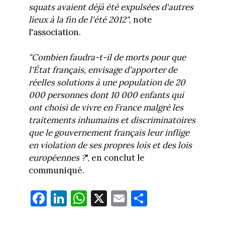
squats avaient déjà été expulsées d'autres
lieux à la fin de l'été 2012"
, note
l'association.
"Combien faudra-t-il de morts pour que
l'État français, envisage d'apporter de
réelles solutions à une population de 20
000 personnes dont 10 000 enfants qui
ont choisi de vivre en France malgré les
traitements inhumains et discriminatoires
que le gouvernement français leur inflige
en violation de ses propres lois et des lois
européennes ?
", en conclut le
communiqué.
Fa
Li
W
X
E
Pa
ce
nk
ha
m
rt