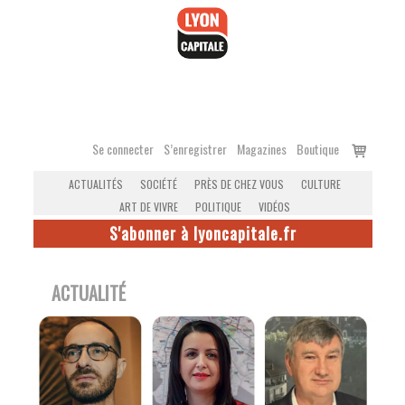
Accéder
au
contenu
Voir
Se connecter
S’enregistrer
Magazines
Boutique
le
ACTUALITÉS
SOCIÉTÉ
PRÈS DE CHEZ VOUS
CULTURE
panier
ART DE VIVRE
POLITIQUE
VIDÉOS
S'abonner à lyoncapitale.fr
ACTUALITÉ