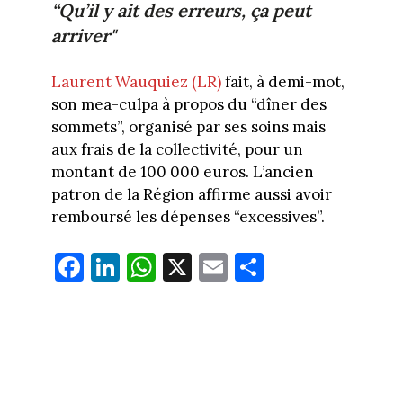
“Qu’il y ait des erreurs, ça peut
arriver"
Laurent Wauquiez (LR)
fait, à demi-mot,
son mea-culpa à propos du “dîner des
sommets”, organisé par ses soins mais
aux frais de la collectivité, pour un
montant de 100 000 euros. L’ancien
patron de la Région affirme aussi avoir
remboursé les dépenses “excessives”.
Fa
Li
W
X
E
Pa
ce
nk
ha
m
rt
bo
ed
ts
ail
ag
ok
In
Ap
er
p