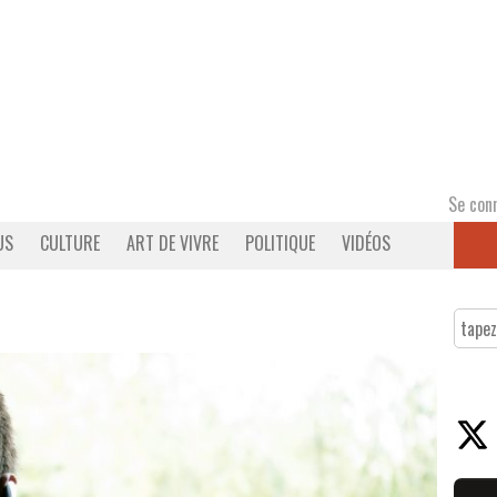
Se con
US
CULTURE
ART DE VIVRE
POLITIQUE
VIDÉOS