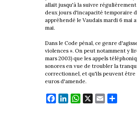
allait jusqu'à la suivre régulièrement
deux jours d'incapacité temporaire de
appréhendé le Vaudais mardi 6 mai au
mai.
Dans le Code pénal, ce genre d'agiss
violences ». On peut notamment y lire
mars 2003) que les appels téléphoniq
sonores en vue de troubler la tranquil
correctionnel, et qu'ils peuvent êtr
euros d'amende.
Fa
Li
W
X
E
Pa
ce
nk
ha
m
rt
bo
ed
ts
ail
ag
ok
In
Ap
er