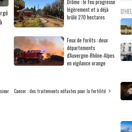
Drôme : le feu progresse
légèrement et a déjà
D'HE
argé
brûlé 270 hectares
à
Feux de forêts : deux
départements
d'Auvergne-Rhône-Alpes
en vigilance orange
esieur
Cancer : des traitements néfastes pour la fertilité