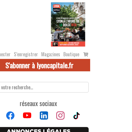
Voir
necter
S’enregistrer
Magazines
Boutique
le
S'abonner à lyoncapitale.fr
panier
réseaux sociaux