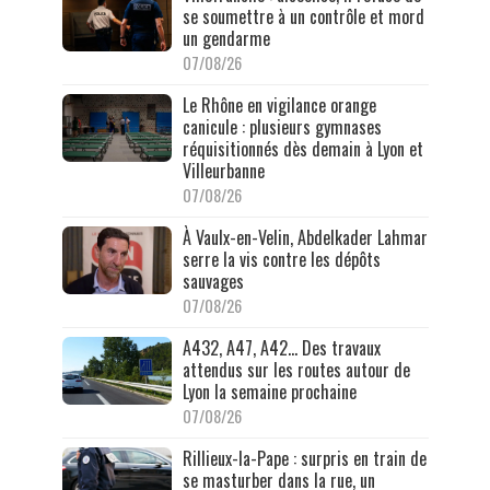
se soumettre à un contrôle et mord
un gendarme
07/08/26
Le Rhône en vigilance orange
canicule : plusieurs gymnases
réquisitionnés dès demain à Lyon et
Villeurbanne
07/08/26
À Vaulx-en-Velin, Abdelkader Lahmar
serre la vis contre les dépôts
sauvages
07/08/26
A432, A47, A42… Des travaux
attendus sur les routes autour de
Lyon la semaine prochaine
07/08/26
Rillieux-la-Pape : surpris en train de
se masturber dans la rue, un