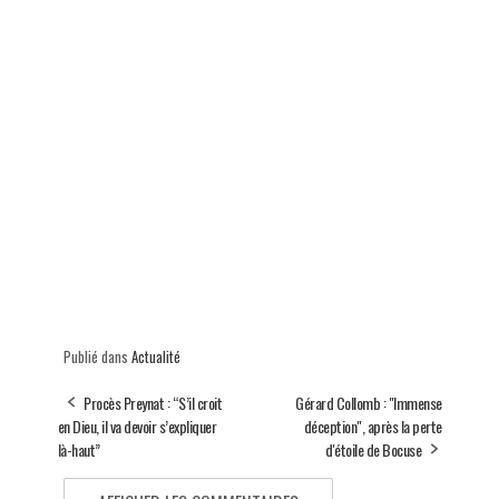
Publié dans
Actualité
Procès Preynat : “S’il croit
Gérard Collomb : "Immense
en Dieu, il va devoir s’expliquer
déception", après la perte
là-haut”
d'étoile de Bocuse