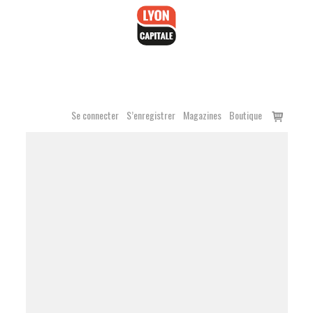
Accéder
au
contenu
Voir
Se connecter
S’enregistrer
Magazines
Boutique
le
panier