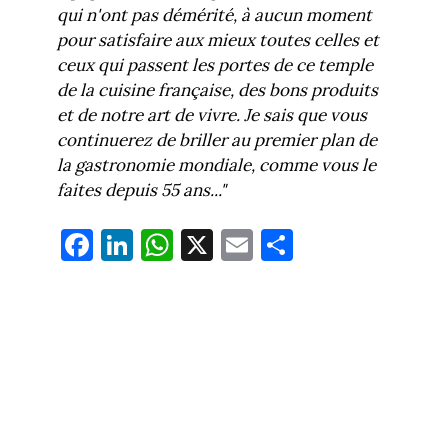
qui n'ont pas démérité, à aucun moment
pour satisfaire aux mieux toutes celles et
ceux qui passent les portes de ce temple
de la cuisine française, des bons produits
et de notre art de vivre. Je sais que vous
continuerez de briller au premier plan de
la gastronomie mondiale, comme vous le
faites depuis 55 ans..."
Fa
Li
W
X
E
Pa
ce
nk
ha
m
rt
bo
ed
ts
ail
ag
ok
In
Ap
er
p