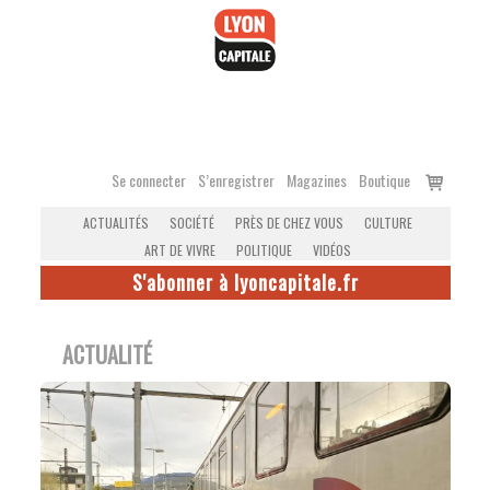
Accéder
au
contenu
Voir
Se connecter
S’enregistrer
Magazines
Boutique
le
ACTUALITÉS
SOCIÉTÉ
PRÈS DE CHEZ VOUS
CULTURE
panier
ART DE VIVRE
POLITIQUE
VIDÉOS
S'abonner à lyoncapitale.fr
ACTUALITÉ