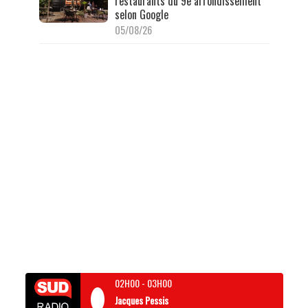
restaurants du 9e arrondissement
selon Google
05/08/26
02H00
-
03H00
Jacques Pessis