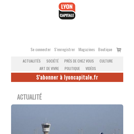
Accéder
au
contenu
Voir
Se connecter
S’enregistrer
Magazines
Boutique
le
ACTUALITÉS
SOCIÉTÉ
PRÈS DE CHEZ VOUS
CULTURE
panier
ART DE VIVRE
POLITIQUE
VIDÉOS
S'abonner à lyoncapitale.fr
ACTUALITÉ