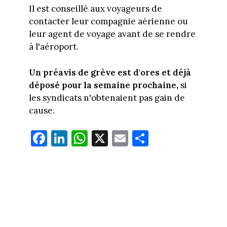
Il est conseillé aux voyageurs de
contacter leur compagnie aérienne ou
leur agent de voyage avant de se rendre
à l'aéroport.
Un préavis de grève est d'ores et déjà
déposé pour la semaine prochaine,
si
les syndicats n'obtenaient pas gain de
cause.
Fa
Li
W
X
E
Pa
ce
nk
ha
m
rt
bo
ed
ts
ail
ag
ok
In
Ap
er
p