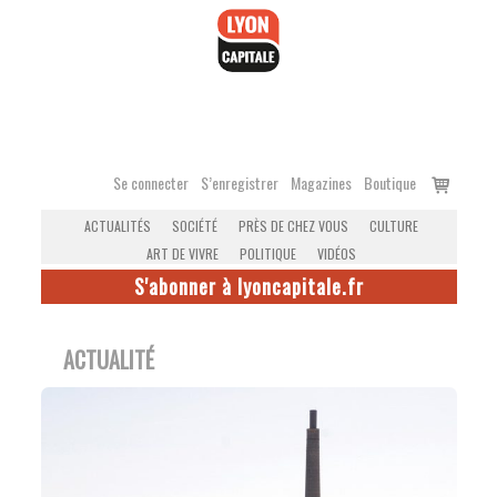
Accéder
au
contenu
Voir
Se connecter
S’enregistrer
Magazines
Boutique
le
ACTUALITÉS
SOCIÉTÉ
PRÈS DE CHEZ VOUS
CULTURE
panier
ART DE VIVRE
POLITIQUE
VIDÉOS
S'abonner à lyoncapitale.fr
ACTUALITÉ