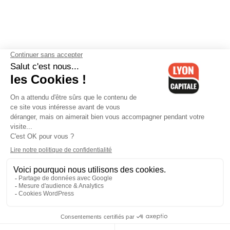
Contactez-nous
-
Mentions légales
-
CGV
-
Politique de
confidentialité
-
Gestion des cookies
-
Lyon Capitale TV
-
Archives
Lyon Capitale
Lyon Capitale - 51 avenue Maréchal Foch - CS 40091 - 69456 Lyon
Cedex 06