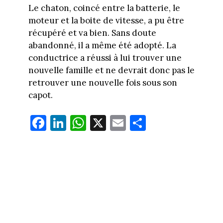
Le chaton, coincé entre la batterie, le
moteur et la boite de vitesse, a pu être
récupéré et va bien. Sans doute
abandonné, il a même été adopté. La
conductrice a réussi à lui trouver une
nouvelle famille et ne devrait donc pas le
retrouver une nouvelle fois sous son
capot.
Fa
Li
W
X
E
Pa
ce
nk
ha
m
rt
bo
ed
ts
ail
ag
ok
In
Ap
er
p