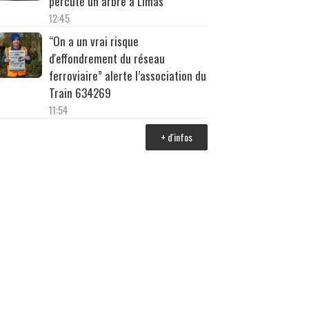
percuté un arbre à Limas
12:45
“On a un vrai risque
d'effondrement du réseau
ferroviaire” alerte l’association du
Train 634269
11:54
+ d'infos