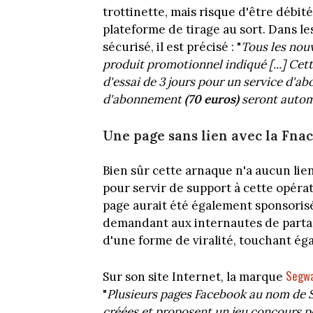
trottinette, mais risque d'être débités
plateforme de tirage au sort. Dans le
sécurisé, il est précisé : "
Tous les nouv
produit promotionnel indiqué [...] Cet
d'essai de 3 jours pour un service d'ab
d'abonnement
(70 euros)
seront autom
Une page sans lien avec la Fnac
Bien sûr cette arnaque n'a aucun lien
pour servir de support à cette opérat
page aurait été également sponsorisée
demandant aux internautes de partage
d'une forme de viralité, touchant éga
Segw
Sur son site Internet, la marque
"
Plusieurs pages Facebook au nom de S
créées et proposent un jeu concours pe