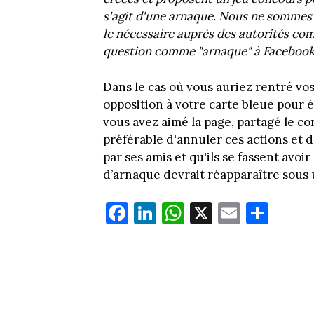
s'agit d'une arnaque. Nous ne sommes p
le nécessaire auprès des autorités com
question comme "arnaque" à Facebook a
Dans le cas où vous auriez rentré vos
opposition à votre carte bleue pour é
vous avez aimé la page, partagé le co
préférable d'annuler ces actions et d
par ses amis et qu'ils se fassent avoir
d’arnaque devrait réapparaître sous
Fa
Li
W
X
E
Pa
ce
nk
ha
m
rt
bo
ed
ts
ail
ag
ok
In
Ap
er
p