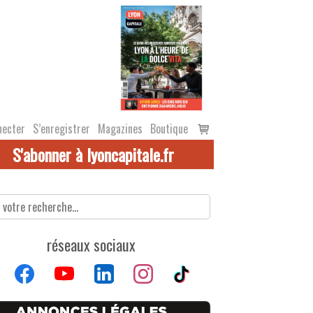
Voir
necter
S’enregistrer
Magazines
Boutique
le
S'abonner à lyoncapitale.fr
panier
réseaux sociaux