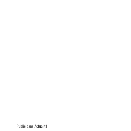
ok
In
Ap
er
p
Publié dans
Actualité