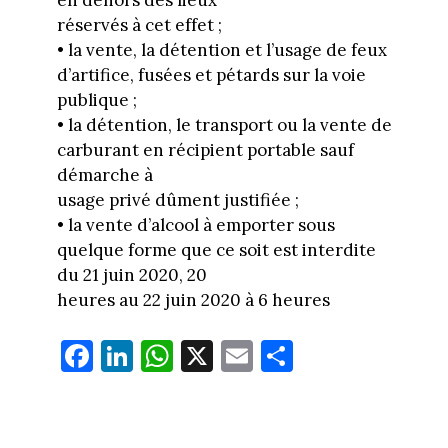
en dehors des lieux
réservés à cet effet ;
• la vente, la détention et l’usage de feux
d’artifice, fusées et pétards sur la voie
publique ;
• la détention, le transport ou la vente de
carburant en récipient portable sauf
démarche à
usage privé dûment justifiée ;
• la vente d’alcool à emporter sous
quelque forme que ce soit est interdite
du 21 juin 2020, 20
heures au 22 juin 2020 à 6 heures
Fa
Li
W
X
E
Pa
ce
nk
ha
m
rt
bo
ed
ts
ail
ag