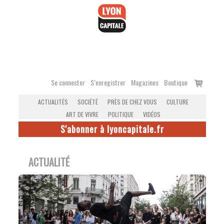
Accéder
au
contenu
Voir
Se connecter
S’enregistrer
Magazines
Boutique
le
ACTUALITÉS
SOCIÉTÉ
PRÈS DE CHEZ VOUS
CULTURE
panier
ART DE VIVRE
POLITIQUE
VIDÉOS
S'abonner à lyoncapitale.fr
ACTUALITÉ