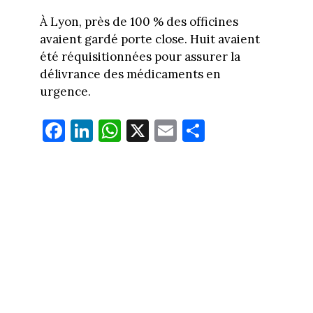
À Lyon, près de 100 % des officines
avaient gardé porte close. Huit avaient
été réquisitionnées pour assurer la
délivrance des médicaments en
urgence.
Fa
Li
W
X
E
Pa
ce
nk
ha
m
rt
bo
ed
ts
ail
ag
ok
In
Ap
er
p