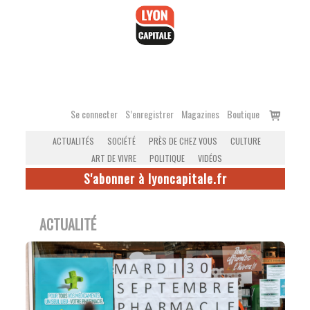
Accéder
au
contenu
Voir
Se connecter
S’enregistrer
Magazines
Boutique
le
ACTUALITÉS
SOCIÉTÉ
PRÈS DE CHEZ VOUS
CULTURE
panier
ART DE VIVRE
POLITIQUE
VIDÉOS
S'abonner à lyoncapitale.fr
ACTUALITÉ