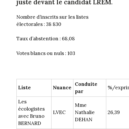
juste devant le candidat LREM.
Nombre d’inscrits sur les listes
électorales : 38 830
Taux d’abstention : 68,08
Votes blancs ou nuls : 103
Conduite
Liste
Nuance
%/expri
par
Les
Mme
écologistes
LVEC
Nathalie
26,39
avec Bruno
DEHAN
BERNARD