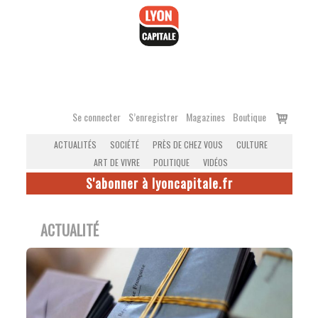
Accéder
au
contenu
Voir
Se connecter
S’enregistrer
Magazines
Boutique
le
ACTUALITÉS
SOCIÉTÉ
PRÈS DE CHEZ VOUS
CULTURE
panier
ART DE VIVRE
POLITIQUE
VIDÉOS
S'abonner à lyoncapitale.fr
ACTUALITÉ