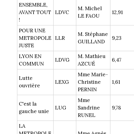
ENSEMBLE,
M. Michel
AVANT TOUT
LDVC
12,91
LE FAOU
!
POUR UNE
M. Stéphane
METROPOLE
LLR
9,23
GUILLAND
JUSTE
LYON EN
M. Mathieu
LDVG
6,47
COMMUN
AZCUÉ
Mme Marie-
Lutte
LEXG
Christine
1,61
ouvrière
PERNIN
Mme
C'est la
LUG
Sandrine
9,78
gauche unie
RUNEL
LA
METROPOLE
Mme Agnès