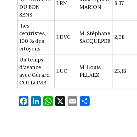
LRN
8,37
DU BON
MARION
SENS
Les
centristes,
M. Stéphane
LDVC
2,08
100 % des
SACQUEPEE
citoyens
Un temps
d'avance
M. Louis
LUC
23,18
avec Gérard
PELAEZ
COLLOMB
Fa
Li
W
X
E
Pa
ce
nk
ha
m
rt
bo
ed
ts
ail
ag
ok
In
Ap
er