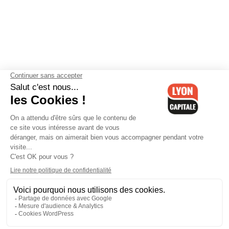
Contactez-nous
-
Mentions légales
-
CGV
-
Politique de
confidentialité
-
Gestion des cookies
-
Lyon Capitale TV
-
Archives
Lyon Capitale