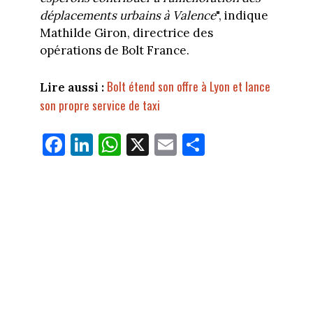
déplacements urbains à Valence
", indique
Mathilde Giron, directrice des
opérations de Bolt France.
Bolt étend son offre à Lyon et lance
Lire aussi :
son propre service de taxi
Fa
Li
W
X
E
Pa
ce
nk
ha
m
rt
bo
ed
ts
ail
ag
ok
In
Ap
er
p