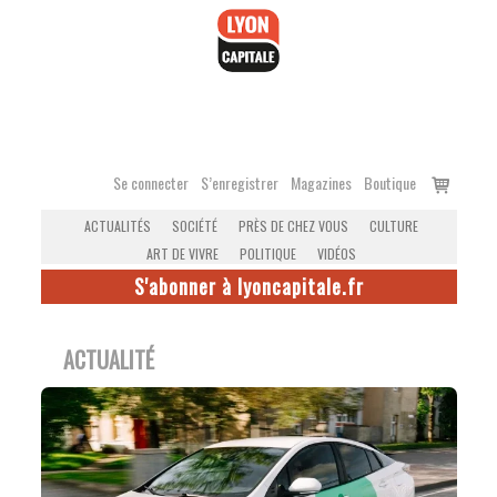
Accéder
au
contenu
Voir
Se connecter
S’enregistrer
Magazines
Boutique
le
ACTUALITÉS
SOCIÉTÉ
PRÈS DE CHEZ VOUS
CULTURE
panier
ART DE VIVRE
POLITIQUE
VIDÉOS
S'abonner à lyoncapitale.fr
ACTUALITÉ