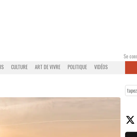
Se con
US
CULTURE
ART DE VIVRE
POLITIQUE
VIDÉOS