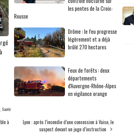
contrôle nocturne sur
les pentes de la Croix-
Rousse
Drôme : le feu progresse
légèrement et a déjà
argé
brûlé 270 hectares
à
Feux de forêts : deux
départements
d'Auvergne-Rhône-Alpes
en vigilance orange
t
,
Santé
ble à
Lyon : après l’incendie d’une concession à Vaise, le
suspect devant un juge d’instruction