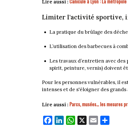
Canicule à Lyon : La métropole
Lire aussi :
Limiter l'activité sportive, 
La pratique du brûlage des déchet
L’utilisation des barbecues à comb
Les travaux d’entretien avec des 
spirit, peinture, vernis) doivent ê
Pour les personnes vulnérables, il est
intenses et de s'éloigner des grands 
Parcs, musées... les mesures pr
Lire aussi :
Fa
Li
W
X
E
Pa