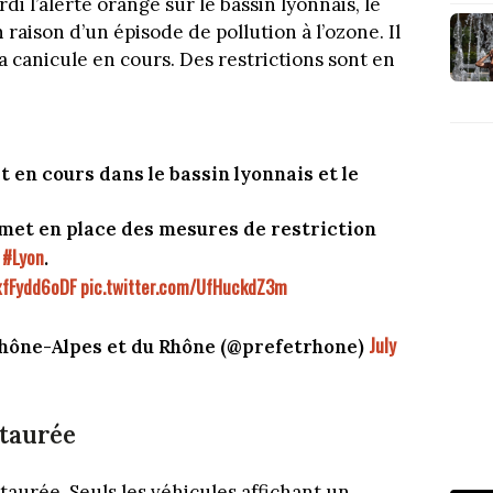
i l’alerte orange sur le bassin lyonnais, le
raison d’un épisode de pollution à l’ozone. Il
a canicule en cours. Des restrictions sont en
st en cours dans le bassin lyonnais et le
 met en place des mesures de restriction
#Lyon
e
.
/xfFydd6oDF
pic.twitter.com/UfHuckdZ3m
July
hône-Alpes et du Rhône (@prefetrhone)
staurée
staurée. Seuls les véhicules affichant un