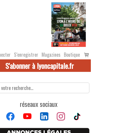
Voir
necter
S’enregistrer
Magazines
Boutique
le
S'abonner à lyoncapitale.fr
panier
réseaux sociaux