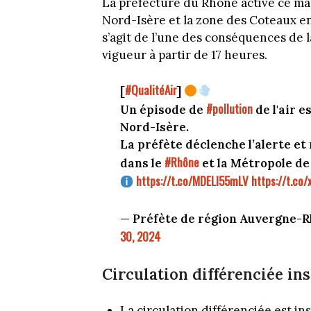
La préfecture du Rhône active ce mard
Nord-Isère et la zone des Coteaux en 
s’agit de l’une des conséquences de l
vigueur à partir de 17 heures.
#QualitéAir
[
]
#pollution
Un épisode de
de l'air e
Nord-Isère.
La préfète déclenche l’alerte et
#Rhône
dans le
et la Métropole d
https://t.co/MDELI55mLV
https://t.co
— Préfète de région Auvergne-R
30, 2024
Circulation différenciée in
La circulation différenciée est in