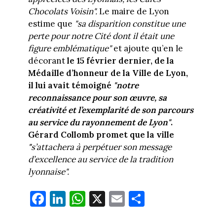
Chocolats Voisin".
Le maire de Lyon
estime que
"sa disparition constitue une
perte pour notre Cité dont il était une
figure emblématique"
et ajoute qu’en le
décorant
le 15 février dernier, de la
Médaille d’honneur de la Ville de Lyon,
il lui avait témoigné
"notre
reconnaissance pour son œuvre, sa
créativité et l’exemplarité de son parcours
au service du rayonnement de Lyon"
.
Gérard Collomb promet que la ville
"
s’attachera à perpétuer son message
d’excellence au service de la tradition
lyonnaise".
Fa
Li
W
X
E
Pa
ce
nk
ha
m
rt