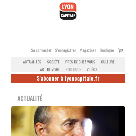
Accéder
au
contenu
Voir
Se connecter
S’enregistrer
Magazines
Boutique
le
ACTUALITÉS
SOCIÉTÉ
PRÈS DE CHEZ VOUS
CULTURE
panier
ART DE VIVRE
POLITIQUE
VIDÉOS
S'abonner à lyoncapitale.fr
ACTUALITÉ