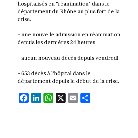
hospitalisés en "réanimation" dans le
département du Rhône au plus fort de la
crise.
- une nouvelle admission en réanimation
depuis les dernières 24 heures
- aucun nouveau décès depuis vendredi
- 653 décès à l'hôpital dans le
département depuis le début de la crise.
Fa
Li
W
X
E
Pa
ce
nk
ha
m
rt
bo
ed
ts
ail
ag
ok
In
Ap
er
p