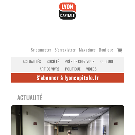
Accéder
au
contenu
Voir
Se connecter
S’enregistrer
Magazines
Boutique
le
ACTUALITÉS
SOCIÉTÉ
PRÈS DE CHEZ VOUS
CULTURE
panier
ART DE VIVRE
POLITIQUE
VIDÉOS
S'abonner à lyoncapitale.fr
ACTUALITÉ