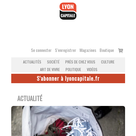
Accéder
au
contenu
Voir
Se connecter
S’enregistrer
Magazines
Boutique
le
ACTUALITÉS
SOCIÉTÉ
PRÈS DE CHEZ VOUS
CULTURE
panier
ART DE VIVRE
POLITIQUE
VIDÉOS
S'abonner à lyoncapitale.fr
ACTUALITÉ