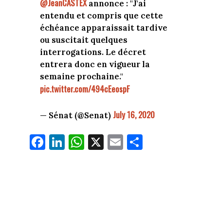
@JeanCASTEX
annonce : "J'ai
entendu et compris que cette
échéance apparaissait tardive
ou suscitait quelques
interrogations. Le décret
entrera donc en vigueur la
semaine prochaine."
pic.twitter.com/494cEeospF
July 16, 2020
— Sénat (@Senat)
Fa
Li
W
X
E
Pa
ce
nk
ha
m
rt
bo
ed
ts
ail
ag
ok
In
Ap
er
p