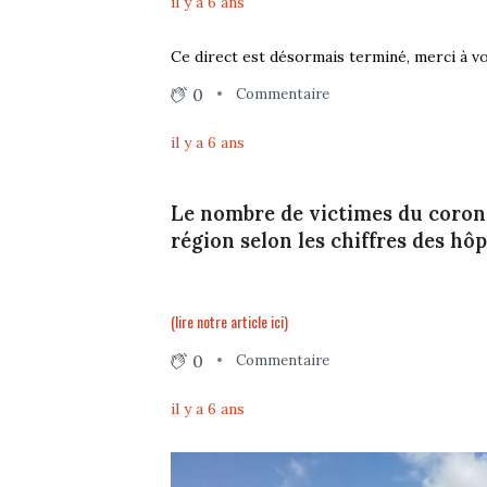
il y a 6 ans
Ce direct est désormais terminé, merci à vo
0
Commentaire
il y a 6 ans
Le nombre de victimes du corona
région selon les chiffres des hô
(lire notre article ici)
0
Commentaire
il y a 6 ans