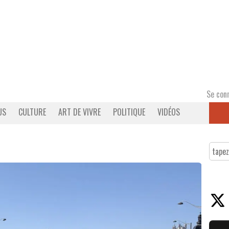
Se con
US
CULTURE
ART DE VIVRE
POLITIQUE
VIDÉOS