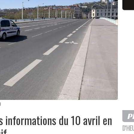
)
s informations du 10 avril en
D'HE
if