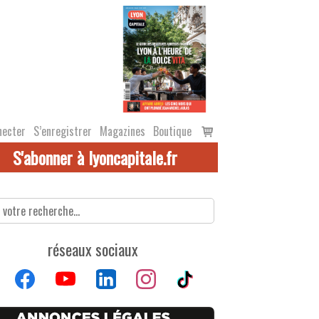
Voir
necter
S’enregistrer
Magazines
Boutique
le
S'abonner à lyoncapitale.fr
panier
réseaux sociaux