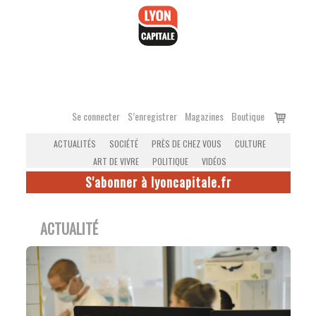
Accéder
au
contenu
Voir
Se connecter
S’enregistrer
Magazines
Boutique
le
ACTUALITÉS
SOCIÉTÉ
PRÈS DE CHEZ VOUS
CULTURE
panier
ART DE VIVRE
POLITIQUE
VIDÉOS
S'abonner à lyoncapitale.fr
ACTUALITÉ