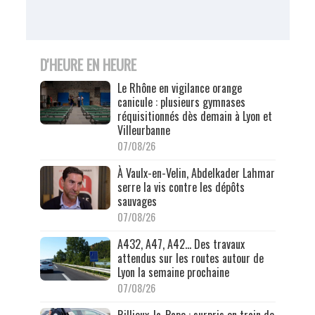
D'HEURE EN HEURE
Le Rhône en vigilance orange
canicule : plusieurs gymnases
réquisitionnés dès demain à Lyon et
Villeurbanne
07/08/26
À Vaulx-en-Velin, Abdelkader Lahmar
serre la vis contre les dépôts
sauvages
07/08/26
A432, A47, A42… Des travaux
attendus sur les routes autour de
Lyon la semaine prochaine
07/08/26
Rillieux-la-Pape : surpris en train de