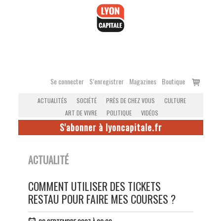
Accéder
au
contenu
Voir
Se connecter
S’enregistrer
Magazines
Boutique
le
ACTUALITÉS
SOCIÉTÉ
PRÈS DE CHEZ VOUS
CULTURE
panier
ART DE VIVRE
POLITIQUE
VIDÉOS
S'abonner à lyoncapitale.fr
ACTUALITÉ
COMMENT UTILISER DES TICKETS
RESTAU POUR FAIRE MES COURSES ?