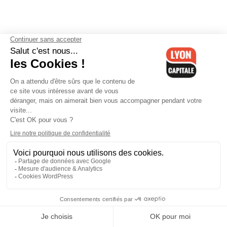
Contactez-nous
-
Mentions légales
-
CGV
-
Politique de
confidentialité
-
Gestion des cookies
-
Lyon Capitale TV
-
Archives
Lyon Capitale
Lyon Capitale - 51 avenue Maréchal Foch - CS 40091 - 69456 Lyon
Cedex 06