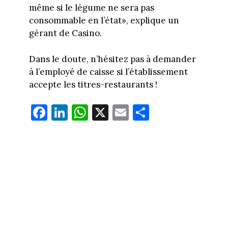
même si le légume ne sera pas
consommable en l’état», explique un
gérant de Casino.
Dans le doute, n’hésitez pas à demander
à l’employé de caisse si l’établissement
accepte les titres-restaurants !
Fa
Li
W
X
E
Pa
ce
nk
ha
m
rt
bo
ed
ts
ail
ag
ok
In
Ap
er
p