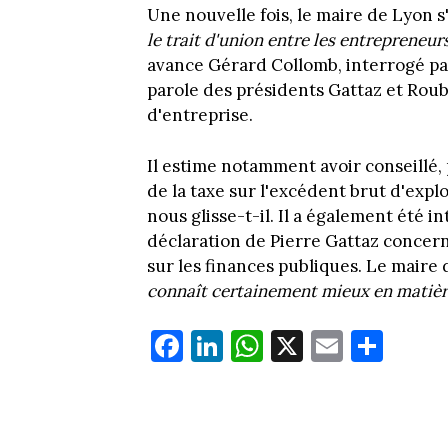
Une nouvelle fois, le maire de Lyon s
le trait d'union entre les entrepreneurs 
avance Gérard Collomb, interrogé par
parole des présidents Gattaz et Rou
d'entreprise.
Il estime notamment avoir conseillé,
de la taxe sur l'excédent brut d'explo
nous glisse-t-il. Il a également été i
déclaration de Pierre Gattaz concerna
sur les finances publiques. Le maire
connaît certainement mieux en matière 
Fa
Li
W
X
E
Pa
ce
nk
ha
m
rt
bo
ed
ts
ail
ag
ok
In
Ap
er