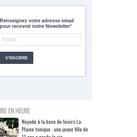
URE EN HEURE
Noyade à la base de loisirs La
Plaine tonique : une jeune fille de
11 ans a perdu la vie