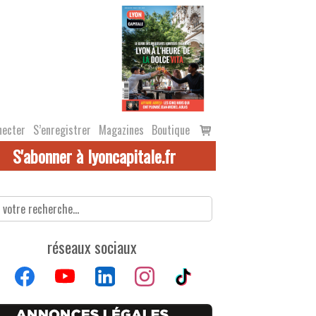
Voir
necter
S’enregistrer
Magazines
Boutique
le
S'abonner à lyoncapitale.fr
panier
réseaux sociaux