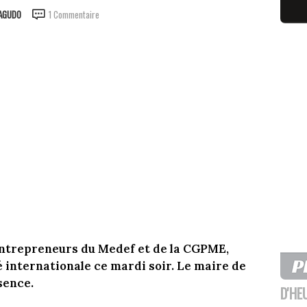
EAGUDO
1 Commentaire
entrepreneurs du Medef et de la CGPME,
é internationale ce mardi soir. Le maire de
sence.
D'HE