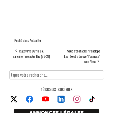
Publié dans
Actualité
Rugby Pro D2 : le Lou
Saut d’obstacles : Pénélope
s’incline face à Aurillac (23-21)
Leprévost a trouvé “l’osmose”
avec Flora
réseaux sociaux