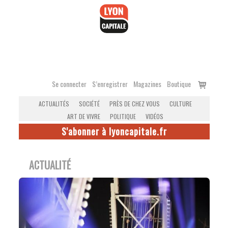
Accéder
au
contenu
Voir
Se connecter
S’enregistrer
Magazines
Boutique
le
ACTUALITÉS
SOCIÉTÉ
PRÈS DE CHEZ VOUS
CULTURE
panier
ART DE VIVRE
POLITIQUE
VIDÉOS
S'abonner à lyoncapitale.fr
ACTUALITÉ