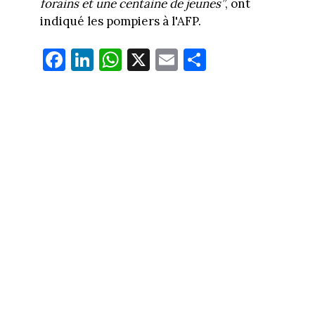
forains et une centaine de jeunes”
, ont
indiqué les pompiers à l'AFP.
Fa
Li
W
X
E
Pa
ce
nk
ha
m
rt
bo
ed
ts
ail
ag
ok
In
Ap
er
p