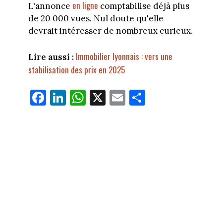
en ligne
L'annonce
comptabilise déjà plus
de 20 000 vues. Nul doute qu'elle
devrait intéresser de nombreux curieux.
Immobilier lyonnais : vers une
Lire aussi :
stabilisation des prix en 2025
Fa
Li
W
X
E
Pa
ce
nk
ha
m
rt
bo
ed
ts
ail
ag
ok
In
Ap
er
p