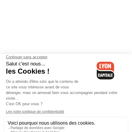
Contactez-nous
-
Mentions légales
-
CGV
-
Politique de
confidentialité
-
Gestion des cookies
-
Lyon Capitale TV
-
Archives