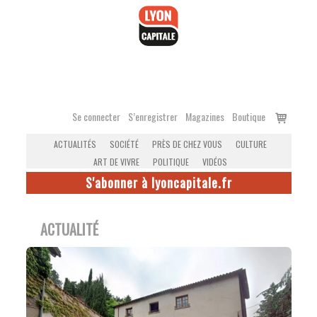
Accéder
au
contenu
Voir
Se connecter
S’enregistrer
Magazines
Boutique
le
ACTUALITÉS
SOCIÉTÉ
PRÈS DE CHEZ VOUS
CULTURE
panier
ART DE VIVRE
POLITIQUE
VIDÉOS
S'abonner à lyoncapitale.fr
ACTUALITÉ