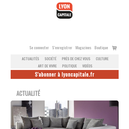
Accéder
au
contenu
Voir
Se connecter
S’enregistrer
Magazines
Boutique
le
ACTUALITÉS
SOCIÉTÉ
PRÈS DE CHEZ VOUS
CULTURE
panier
ART DE VIVRE
POLITIQUE
VIDÉOS
S'abonner à lyoncapitale.fr
ACTUALITÉ