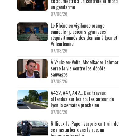
se soumettre à un contrôle et mord
un gendarme
07/08/26
Le Rhône en vigilance orange
canicule : plusieurs gymnases
réquisitionnés dès demain à Lyon et
Villeurbanne
07/08/26
À Vaulx-en-Velin, Abdelkader Lahmar
serre la vis contre les dépôts
sauvages
07/08/26
A432, A47, A42… Des travaux
attendus sur les routes autour de
Lyon la semaine prochaine
07/08/26
Rillieux-la-Pape : surpris en train de
se masturber dans la rue, un
homme interpellé