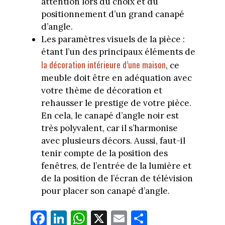
attention lors du choix et du
positionnement d’un grand canapé
d’angle.
Les paramètres visuels de la pièce :
étant l’un des principaux éléments de
la décoration intérieure d’une maison
, ce
meuble doit être en adéquation avec
votre thème de décoration et
rehausser le prestige de votre pièce.
En cela, le canapé d’angle noir est
très polyvalent, car il s’harmonise
avec plusieurs décors. Aussi, faut-il
tenir compte de la position des
fenêtres, de l’entrée de la lumière et
de la position de l’écran de télévision
pour placer son canapé d’angle.
Fa
Li
W
X
E
Pa